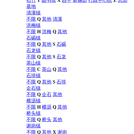
石竹
T
图书馆
X
西平
新锡边
行政中心区
Z
总部
基地
清溪镇
不限
Q
其他
清溪
洪梅镇
不限
H
洪梅
Q
其他
石碣镇
不限
Q
其他
S
石碣
石龙镇
不限
Q
其他
S
石龙
茶山镇
不限
C
茶山
Q
其他
石排镇
不限
Q
其他
S
石排
企石镇
不限
Q
企石
其他
横沥镇
不限
H
横沥
Q
其他
桥头镇
不限
Q
桥头
其他
谢岗镇
不限
Q
其他
X
谢岗