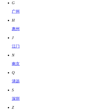
G
广州
H
惠州
J
江门
N
南京
Q
清远
S
深圳
Z