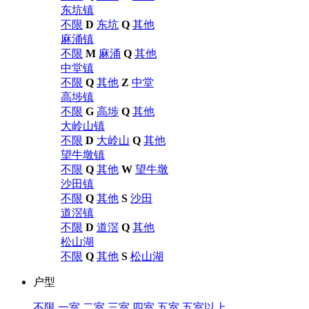
东坑镇
不限
D
东坑
Q
其他
麻涌镇
不限
M
麻涌
Q
其他
中堂镇
不限
Q
其他
Z
中堂
高埗镇
不限
G
高埗
Q
其他
大岭山镇
不限
D
大岭山
Q
其他
望牛墩镇
不限
Q
其他
W
望牛墩
沙田镇
不限
Q
其他
S
沙田
道滘镇
不限
D
道滘
Q
其他
松山湖
不限
Q
其他
S
松山湖
户型
不限
一室
二室
三室
四室
五室
五室以上