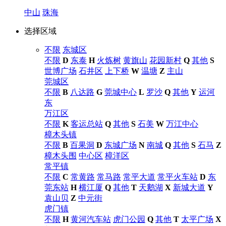
中山
珠海
选择区域
不限
东城区
不限
D
东泰
H
火炼树
黄旗山
花园新村
Q
其他
S
世博广场
石井区
上下桥
W
温塘
Z
主山
莞城区
不限
B
八达路
G
莞城中心
L
罗沙
Q
其他
Y
运河
东
万江区
不限
K
客运总站
Q
其他
S
石美
W
万江中心
樟木头镇
不限
B
百果洞
D
东城广场
N
南城
Q
其他
S
石马
Z
樟木头围
中心区
樟洋区
常平镇
不限
C
常黄路
常马路
常平大道
常平火车站
D
东
莞东站
H
横江厦
Q
其他
T
天鹅湖
X
新城大道
Y
袁山贝
Z
中元街
虎门镇
不限
H
黄河汽车站
虎门公园
Q
其他
T
太平广场
X