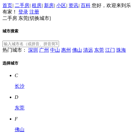
首页
|
二手房
|
租房
|
新房
|
小区
|
资讯
|
百科
您好，欢迎来到乐
有家！
登录
注册
二手房
东莞[
切换城市
]
城市搜索
热门城市：
深圳
广州
中山
惠州
佛山
清远
东莞
江门
珠海
选择城市
C
长沙
D
东莞
F
佛山