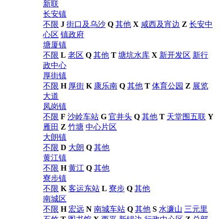
新联
长安镇
不限
J
街口及乌沙
Q
其他
X
咸西及宵边
Z
长安中
心区
镇政府
塘厦镇
不限
L
老区
Q
其他
T
塘坑水库
X
新开发区
新行
政中心
厚街镇
不限
H
厚街
K
康乐南
Q
其他
T
体育公园
Z
展览
大道
凤岗镇
不限
F
沙岭车站
G
官井头
Q
其他
T
天堂围五联
Y
雁田
Z
竹塘
中心片区
大朗镇
不限
D
大朗
Q
其他
黄江镇
不限
H
黄江
Q
其他
寮步镇
不限
K
客运东站
L
寮步
Q
其他
南城区
不限
H
宏远
N
南城车站
Q
其他
S
水濂山
三元里