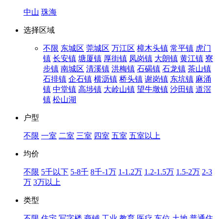
中山
珠海
选择区域
不限
东城区
莞城区
万江区
樟木头镇
常平镇
虎门
镇
长安镇
塘厦镇
厚街镇
凤岗镇
大朗镇
黄江镇
寮
步镇
南城区
清溪镇
洪梅镇
石碣镇
石龙镇
茶山镇
石排镇
企石镇
横沥镇
桥头镇
谢岗镇
东坑镇
麻涌
镇
中堂镇
高埗镇
大岭山镇
望牛墩镇
沙田镇
道滘
镇
松山湖
户型
不限
一室
二室
三室
四室
五室
五室以上
均价
不限
5千以下
5-8千
8千-1万
1-1.2万
1.2-1.5万
1.5-2万
2-3
万
3万以上
类型
不限
住宅
写字楼
商铺
工业
教育
医疗
车位
土地
普通住