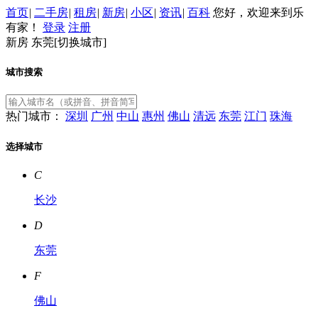
首页
|
二手房
|
租房
|
新房
|
小区
|
资讯
|
百科
您好，欢迎来到乐
有家！
登录
注册
新房
东莞[
切换城市
]
城市搜索
热门城市：
深圳
广州
中山
惠州
佛山
清远
东莞
江门
珠海
选择城市
C
长沙
D
东莞
F
佛山