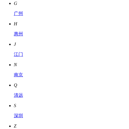
G
广州
H
惠州
J
江门
N
南京
Q
清远
S
深圳
Z