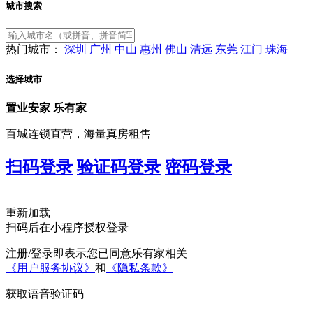
城市搜索
热门城市：
深圳
广州
中山
惠州
佛山
清远
东莞
江门
珠海
选择城市
置业安家
乐有家
百城连锁直营，海量真房租售
扫码登录
验证码登录
密码登录
重新加载
扫码后在小程序授权登录
注册/登录即表示您已同意乐有家相关
《用户服务协议》
和
《隐私条款》
获取语音验证码