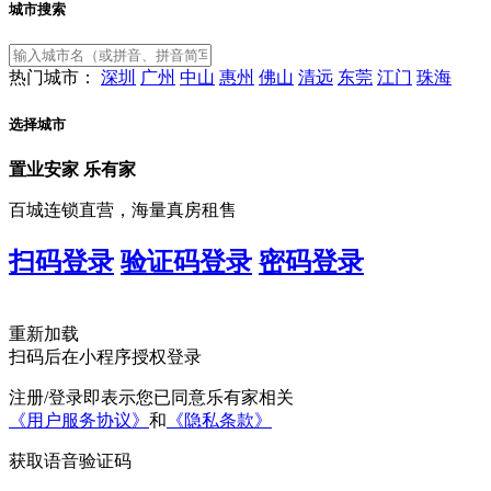
城市搜索
热门城市：
深圳
广州
中山
惠州
佛山
清远
东莞
江门
珠海
选择城市
置业安家
乐有家
百城连锁直营，海量真房租售
扫码登录
验证码登录
密码登录
重新加载
扫码后在小程序授权登录
注册/登录即表示您已同意乐有家相关
《用户服务协议》
和
《隐私条款》
获取语音验证码