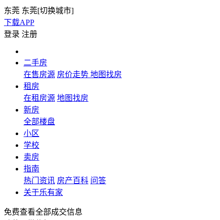
东莞
东莞[
切换城市
]
下载APP
登录
注册
二手房
在售房源
房价走势
地图找房
租房
在租房源
地图找房
新房
全部楼盘
小区
学校
卖房
指南
热门资讯
房产百科
问答
关于乐有家
免费查看全部成交信息