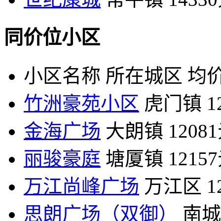
同价位小区
小区名称
所在城区
均价
竹洲豪苑小区
虎门镇
1
金海广场
大朗镇
1208
丽骏豪庭
塘厦镇
1215
万江尚峰广场
万江区
1
思朗广场（双御）
南城