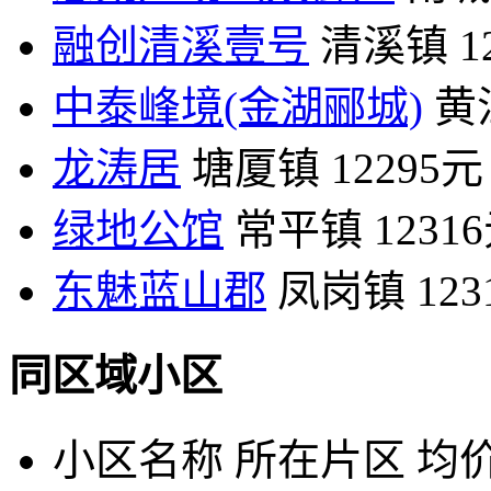
融创清溪壹号
清溪镇
1
中泰峰境(金湖郦城)
黄
龙涛居
塘厦镇
12295元
绿地公馆
常平镇
1231
东魅蓝山郡
凤岗镇
12
同区域小区
小区名称
所在片区
均价