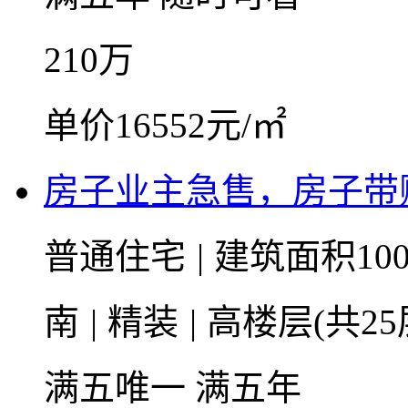
210
万
单价16552元/㎡
房子业主急售，房子带
普通住宅
|
建筑面积100
南
|
精装
|
高楼层(共25
满五唯一
满五年