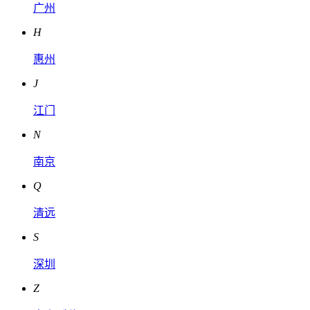
广州
H
惠州
J
江门
N
南京
Q
清远
S
深圳
Z