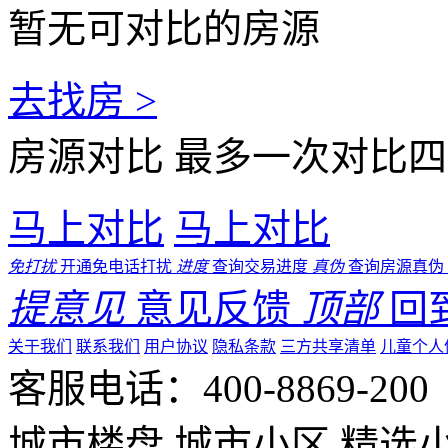
暂无可对比的房源
去找房 >
房源对比
最多一次对比四
马上对比
马上对比
免打扰
开通免电话打扰
进度
查询交易进度
真伪
查询房源真伪
提意见
意见反馈
顶部
回
关于我们
联系我们
用户协议
隐私条款
三方共享清单
儿童个人
客服电话：400-8869-200 0
城市楼盘
城市小区
精选