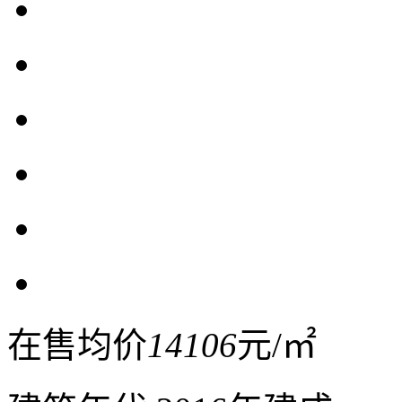
在售均价
14106
元/㎡