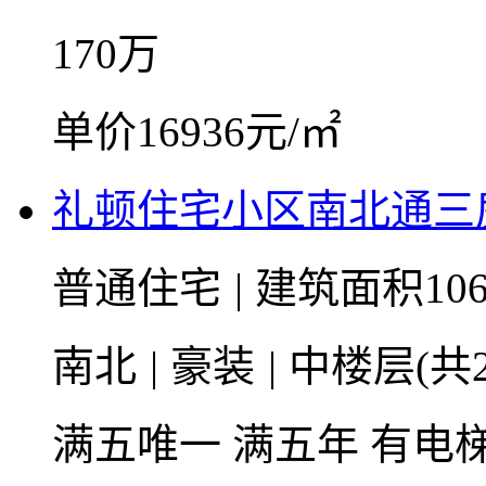
170
万
单价16936元/㎡
礼顿住宅小区南北通三
普通住宅
|
建筑面积106
南北
|
豪装
|
中楼层(共2
满五唯一
满五年
有电