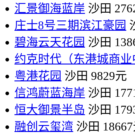
汇景御海蓝岸
沙田
27
庄士8号三期滨江豪园
碧海云天花园
沙田
13
约克时代（东港城商业
粤港花园
沙田
9829元
信鸿蔚蓝海岸
沙田
17
恒大御景半岛
沙田
17
融创云玺湾
沙田
1866