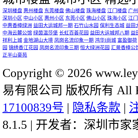
深圳楼盘
惠州楼盘
东莞楼盘
佛山楼盘
珠海楼盘
江门楼盘
广州
深圳小区
中山小区
惠州小区
东莞小区
佛山小区
珠海小区
江门
中惠香樟绿洲
益田大运城邦一期
石竹山水园
保利生态城
益田
中海云麓公馆
绿茵温莎堡
长虹百荟花园
益田大运城邦八期
益
祥利上城
金地湖山大境
凤岗名流印象一期
鸿华I尚城
富盈御荷
园
锦绣香江花园
凤岗名流印象三期
恒大绿洲花园
汇景香樟公
正半山豪苑
Copyright © 2026 ww
易有限公司 版权所有 All Rig
17100839号
|
隐私条款
|
8.1.5 | 开发者：深圳