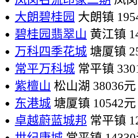
大朗碧桂园
大朗镇
19
碧桂园翡翠山
黄江镇
1
万科四季花城
塘厦镇
2
常平万科城
常平镇
33
紫檀山
松山湖
38036元
东港城
塘厦镇
10542元
卓越蔚蓝城邦
常平镇
1
世纪康城
常平镇
1433