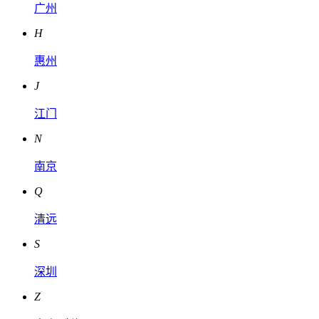
广州
H
惠州
J
江门
N
南京
Q
清远
S
深圳
Z