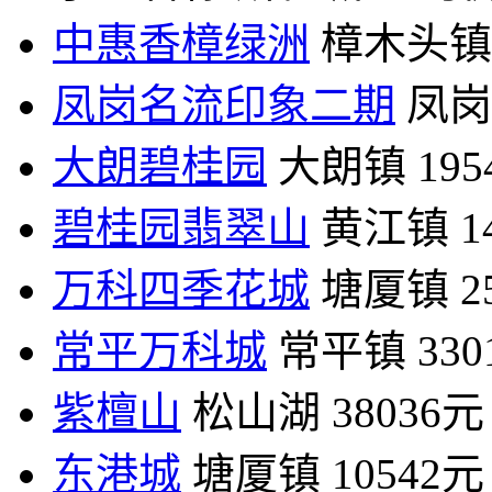
中惠香樟绿洲
樟木头镇
凤岗名流印象二期
凤岗
大朗碧桂园
大朗镇
19
碧桂园翡翠山
黄江镇
1
万科四季花城
塘厦镇
2
常平万科城
常平镇
33
紫檀山
松山湖
38036元
东港城
塘厦镇
10542元