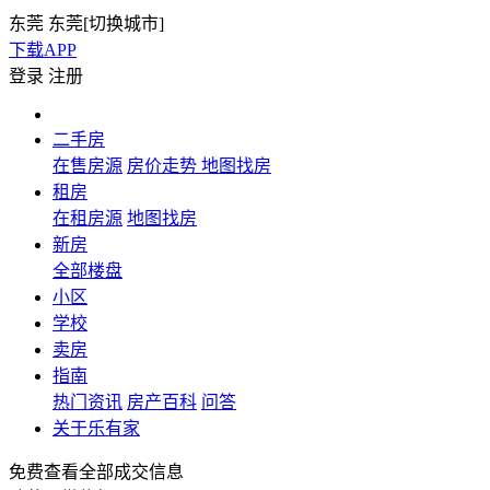
东莞
东莞[
切换城市
]
下载APP
登录
注册
二手房
在售房源
房价走势
地图找房
租房
在租房源
地图找房
新房
全部楼盘
小区
学校
卖房
指南
热门资讯
房产百科
问答
关于乐有家
免费查看全部成交信息