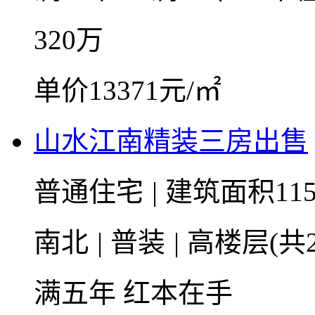
320
万
单价13371元/㎡
山水江南精装三房出售
普通住宅
|
建筑面积115
南北
|
普装
|
高楼层(共2
满五年
红本在手