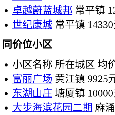
卓越蔚蓝城邦
常平镇
1
世纪康城
常平镇
1433
同价位小区
小区名称
所在城区
均价
富丽广场
黄江镇
9925
东湖山庄
塘厦镇
1000
大步海滨花园二期
麻涌