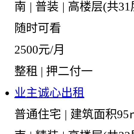
南
|
普装
|
高楼层(共31
随时可看
2500
元/月
整租 | 押二付一
业主诚心出租
普通住宅
|
建筑面积95