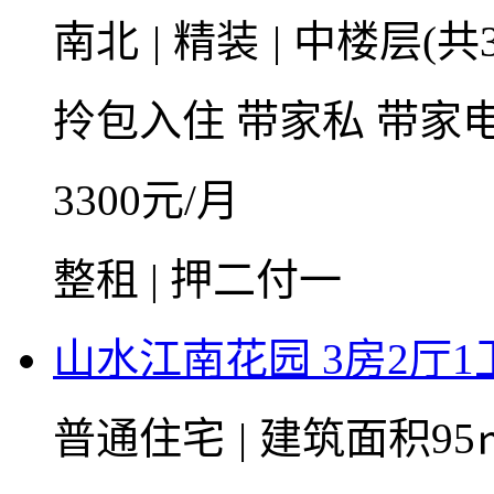
南北
|
精装
|
中楼层(共3
拎包入住
带家私
带家
3300
元/月
整租 | 押二付一
山水江南花园 3房2厅1卫
普通住宅
|
建筑面积95