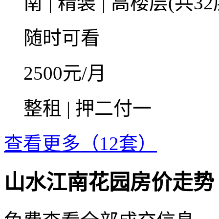
南
|
精装
|
高楼层(共32
随时可看
2500
元/月
整租 | 押二付一
查看更多（12套）
山水江南花园房价走势