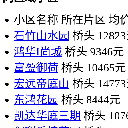
小区名称
所在片区
均价
石竹山水园
桥头
1282
鸿华I尚城
桥头
9346元
富盈御荷
桥头
10465元
宏远帝庭山
桥头
1477
东鸿花园
桥头
8444元
凯达华庭三期
桥头
10