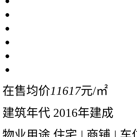
在售均价
11617
元/㎡
建筑年代
2016年建成
物业用途
住宅
|
商铺
|
车