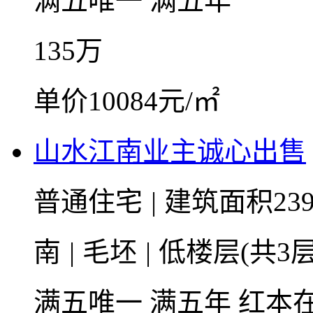
满五唯一
满五年
135
万
单价10084元/㎡
山水江南业主诚心出售
普通住宅
|
建筑面积239
南
|
毛坯
|
低楼层(共3层
满五唯一
满五年
红本