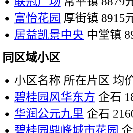
联冠广场
常平镇
8879
富怡花园
厚街镇
8915
居益凯景中央
中堂镇
8
同区域小区
小区名称
所在片区
均价
碧桂园风华东方
企石
1
华润公元九里
企石
21
碧桂园鼎峰城市花园
企