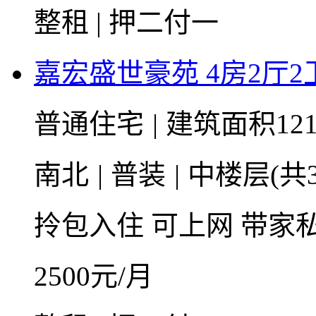
整租 | 押二付一
嘉宏盛世豪苑 4房2厅2卫 
普通住宅
|
建筑面积121
南北
|
普装
|
中楼层(共3
拎包入住
可上网
带家
2500
元/月