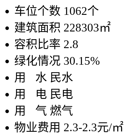
车位个数
1062个
建筑面积
228303㎡
容积比率
2.8
绿化情况
30.15%
用
水
民水
用
电
民电
用
气
燃气
物业费用
2.3-2.3元/㎡