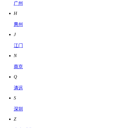
广州
H
惠州
J
江门
N
南京
Q
清远
S
深圳
Z