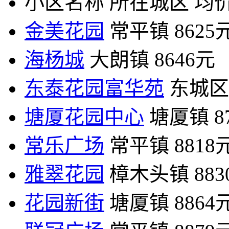
小区名称
所在城区
均价
金美花园
常平镇
8625
海杨城
大朗镇
8646元
东泰花园富华苑
东城区
塘厦花园中心
塘厦镇
8
常乐广场
常平镇
8818
雅翠花园
樟木头镇
88
花园新街
塘厦镇
8864