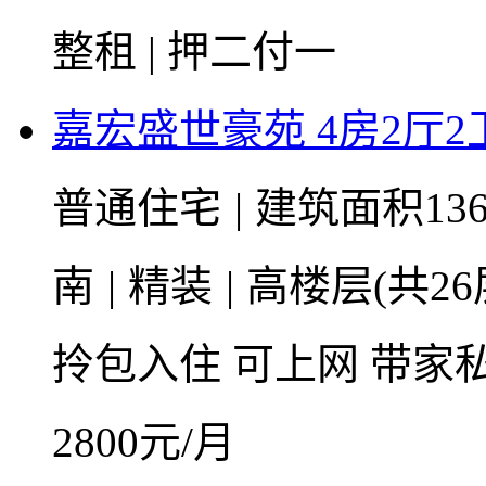
整租 | 押二付一
嘉宏盛世豪苑 4房2厅2卫
普通住宅
|
建筑面积13
南
|
精装
|
高楼层(共26
拎包入住
可上网
带家
2800
元/月