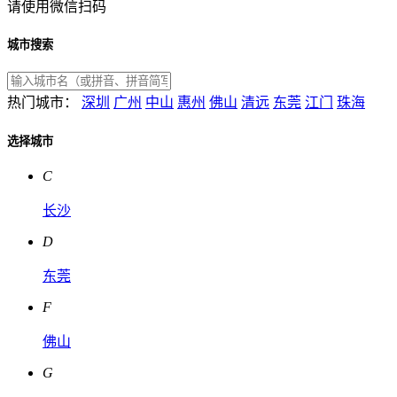
请使用微信扫码
城市搜索
热门城市：
深圳
广州
中山
惠州
佛山
清远
东莞
江门
珠海
选择城市
C
长沙
D
东莞
F
佛山
G