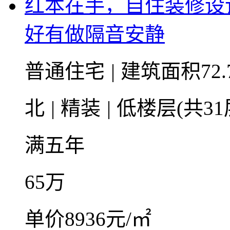
红本在手，自住装修设
好有做隔音安静
普通住宅
|
建筑面积72.
北
|
精装
|
低楼层(共31
满五年
65
万
单价8936元/㎡