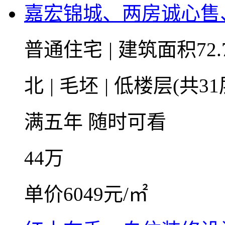
嘉宏锦城、两房诚心售
普通住宅
|
建筑面积72.
北
|
毛坯
|
低楼层(共31
满五年
随时可看
44
万
单价6049元/㎡