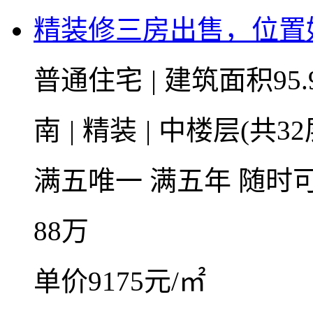
精装修三房出售，位置
普通住宅
|
建筑面积95.
南
|
精装
|
中楼层(共32
满五唯一
满五年
随时
88
万
单价9175元/㎡