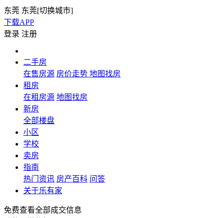
东莞
东莞[
切换城市
]
下载APP
登录
注册
二手房
在售房源
房价走势
地图找房
租房
在租房源
地图找房
新房
全部楼盘
小区
学校
卖房
指南
热门资讯
房产百科
问答
关于乐有家
免费查看全部成交信息