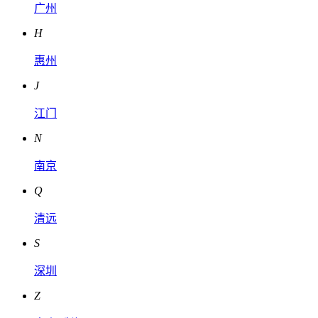
广州
H
惠州
J
江门
N
南京
Q
清远
S
深圳
Z