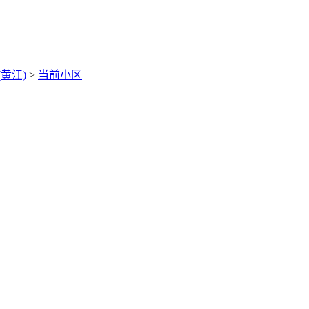
黄江)
>
当前小区