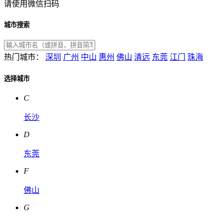
请使用微信扫码
城市搜索
热门城市：
深圳
广州
中山
惠州
佛山
清远
东莞
江门
珠海
选择城市
C
长沙
D
东莞
F
佛山
G