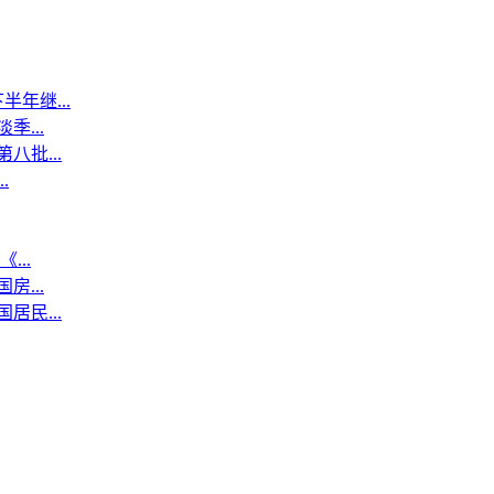
年继...
...
八批...
.
...
...
居民...