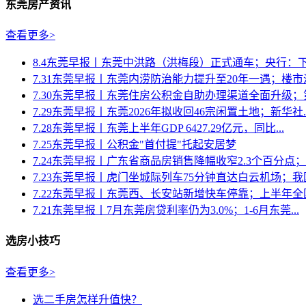
东莞房产资讯
查看更多>
8.4东莞早报丨东莞中洪路（洪梅段）正式通车；央行：下半
7.31东莞早报丨东莞内涝防治能力提升至20年一遇；楼市淡季
7.30东莞早报丨东莞住房公积金自助办理渠道全面升级；第
7.29东莞早报丨东莞2026年拟收回46宗闲置土地；新华社..
7.28东莞早报丨东莞上半年GDP 6427.29亿元，同比...
7.25东莞早报丨公积金"首付提"托起安居梦
7.24东莞早报丨广东省商品房销售降幅收窄2.3个百分点；《
7.23东莞早报丨虎门坐城际列车75分钟直达白云机场；我国房
7.22东莞早报丨东莞西、长安站新增快车停靠；上半年全国
7.21东莞早报丨7月东莞房贷利率仍为3.0%；1-6月东莞...
选房小技巧
查看更多>
选二手房怎样升值快？