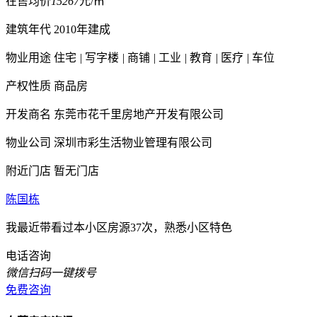
在售均价
15267
元/㎡
建筑年代
2010年建成
物业用途
住宅
|
写字楼
|
商铺
|
工业
|
教育
|
医疗
|
车位
产权性质
商品房
开发商名
东莞市花千里房地产开发有限公司
物业公司
深圳市彩生活物业管理有限公司
附近门店
暂无门店
陈国栋
我最近带看过本小区房源37次，熟悉小区特色
电话咨询
微信扫码一键拨号
免费咨询