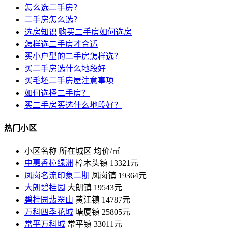
怎么选二手房？
二手房怎么选？
选房知识|购买二手房如何选房
怎样选二手房才合适
买小户型的二手房怎样选？
买二手房选什么地段好
买毛坯二手房屋注意事项
如何选择二手房？
买二手房买选什么地段好？
热门小区
小区名称
所在城区
均价/㎡
中惠香樟绿洲
樟木头镇
13321元
凤岗名流印象二期
凤岗镇
19364元
大朗碧桂园
大朗镇
19543元
碧桂园翡翠山
黄江镇
14787元
万科四季花城
塘厦镇
25805元
常平万科城
常平镇
33011元