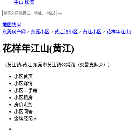
中山
珠海
地图找房
东莞房产网
>
东莞小区
>
黄江镇小区
>
黄江小区
>
花样年江山(
花样年江山(黄江)
（黄江镇-黄江 东莞市黄江镇公常路（交警支队旁））
小区首页
小区详情
小区二手房
小区租房
房价走势
小区问答
金牌经纪人