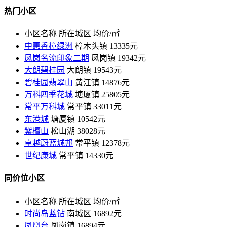
热门小区
小区名称
所在城区
均价/㎡
中惠香樟绿洲
樟木头镇
13335元
凤岗名流印象二期
凤岗镇
19342元
大朗碧桂园
大朗镇
19543元
碧桂园翡翠山
黄江镇
14876元
万科四季花城
塘厦镇
25805元
常平万科城
常平镇
33011元
东港城
塘厦镇
10542元
紫檀山
松山湖
38028元
卓越蔚蓝城邦
常平镇
12378元
世纪康城
常平镇
14330元
同价位小区
小区名称
所在城区
均价/㎡
时尚岛蓝钻
南城区
16892元
凤凰台
凤岗镇
16894元