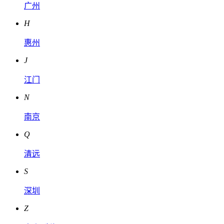
广州
H
惠州
J
江门
N
南京
Q
清远
S
深圳
Z