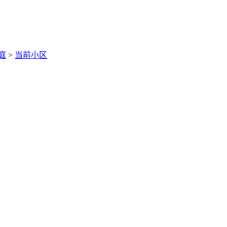
庭
>
当前小区