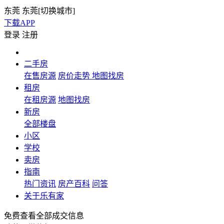
东莞
东莞[
切换城市
]
下载APP
登录
注册
二手房
在售房源
房价走势
地图找房
租房
在租房源
地图找房
新房
全部楼盘
小区
学校
卖房
指南
热门资讯
房产百科
问答
关于乐有家
免费查看全部成交信息