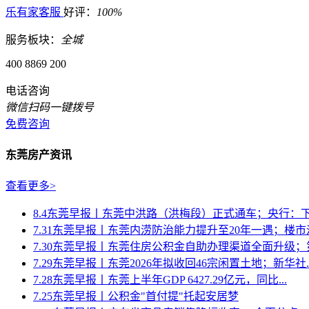
乐有家客服
好评：
100%
服务板块：
全城
400 8869 200
电话咨询
微信扫码一键拨号
免费咨询
东莞房产资讯
查看更多>
8.4东莞早报丨东莞中洪路（洪梅段）正式通车；央行：下半
7.31东莞早报丨东莞内涝防治能力提升至20年一遇；楼市淡季
7.30东莞早报丨东莞住房公积金自助办理渠道全面升级；第
7.29东莞早报丨东莞2026年拟收回46宗闲置土地；新华社..
7.28东莞早报丨东莞上半年GDP 6427.29亿元，同比...
7.25东莞早报丨公积金"首付提"托起安居梦