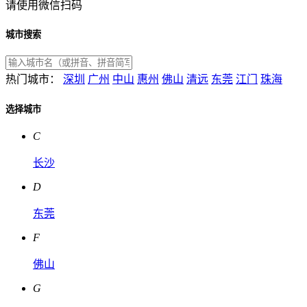
请使用微信扫码
城市搜索
热门城市：
深圳
广州
中山
惠州
佛山
清远
东莞
江门
珠海
选择城市
C
长沙
D
东莞
F
佛山
G