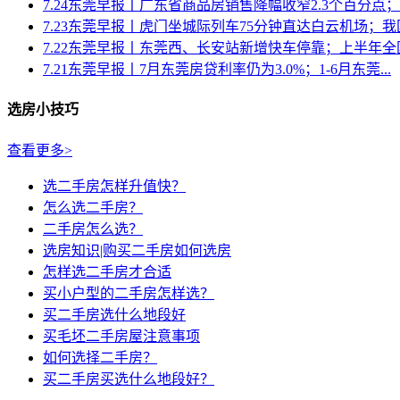
7.24东莞早报丨广东省商品房销售降幅收窄2.3个百分点；《
7.23东莞早报丨虎门坐城际列车75分钟直达白云机场；我国房
7.22东莞早报丨东莞西、长安站新增快车停靠；上半年全国
7.21东莞早报丨7月东莞房贷利率仍为3.0%；1-6月东莞...
选房小技巧
查看更多>
选二手房怎样升值快？
怎么选二手房？
二手房怎么选？
选房知识|购买二手房如何选房
怎样选二手房才合适
买小户型的二手房怎样选？
买二手房选什么地段好
买毛坯二手房屋注意事项
如何选择二手房？
买二手房买选什么地段好？