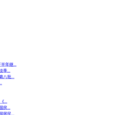
年继...
...
八批...
.
...
...
居民...