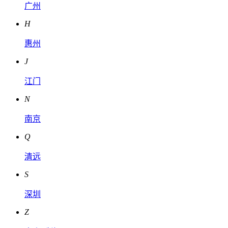
广州
H
惠州
J
江门
N
南京
Q
清远
S
深圳
Z