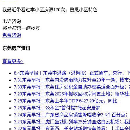
我最近带看过本小区房源170次，熟悉小区特色
电话咨询
微信扫码一键拨号
免费咨询
东莞房产资讯
查看更多>
8.4东莞早报丨东莞中洪路（洪梅段）正式通车；央行：下半
7.31东莞早报丨东莞内涝防治能力提升至20年一遇；楼市淡季
7.30东莞早报丨东莞住房公积金自助办理渠道全面升级；第
7.29东莞早报丨东莞2026年拟收回46宗闲置土地；新华社..
7.28东莞早报丨东莞上半年GDP 6427.29亿元，同比...
7.25东莞早报丨公积金"首付提"托起安居梦
7.24东莞早报丨广东省商品房销售降幅收窄2.3个百分点；《
7.23东莞早报丨虎门坐城际列车75分钟直达白云机场；我国房
7.22东莞早报丨东莞西、长安站新增快车停靠；上半年全国