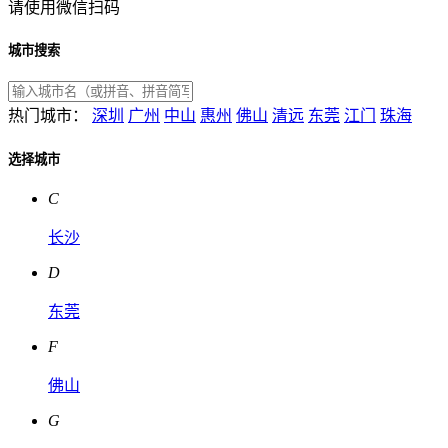
请使用微信扫码
城市搜索
热门城市：
深圳
广州
中山
惠州
佛山
清远
东莞
江门
珠海
选择城市
C
长沙
D
东莞
F
佛山
G