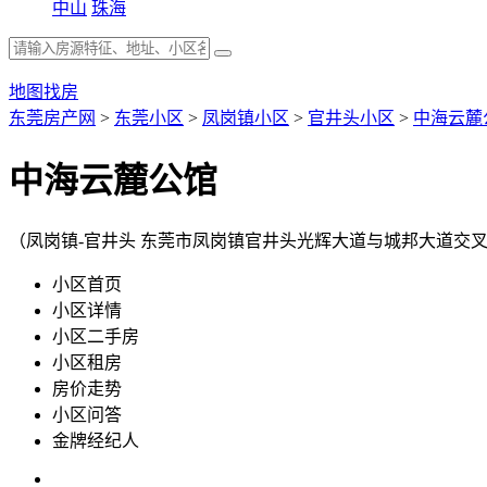
中山
珠海
地图找房
东莞房产网
>
东莞小区
>
凤岗镇小区
>
官井头小区
>
中海云麓
中海云麓公馆
（凤岗镇-官井头 东莞市凤岗镇官井头光辉大道与城邦大道交叉
小区首页
小区详情
小区二手房
小区租房
房价走势
小区问答
金牌经纪人