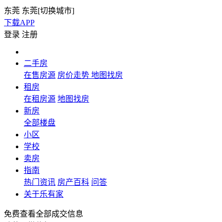
东莞
东莞[
切换城市
]
下载APP
登录
注册
二手房
在售房源
房价走势
地图找房
租房
在租房源
地图找房
新房
全部楼盘
小区
学校
卖房
指南
热门资讯
房产百科
问答
关于乐有家
免费查看全部成交信息