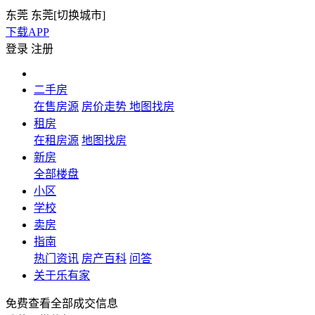
东莞
东莞[
切换城市
]
下载APP
登录
注册
二手房
在售房源
房价走势
地图找房
租房
在租房源
地图找房
新房
全部楼盘
小区
学校
卖房
指南
热门资讯
房产百科
问答
关于乐有家
免费查看全部成交信息