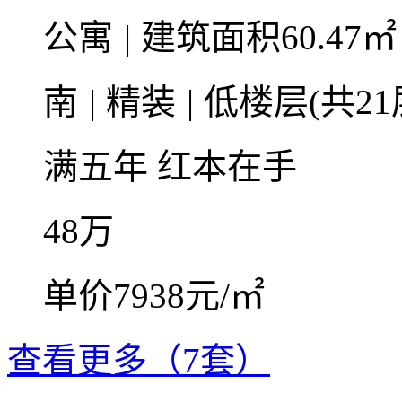
公寓
|
建筑面积60.47
南
|
精装
|
低楼层(共21
满五年
红本在手
48
万
单价7938元/㎡
查看更多（7套）