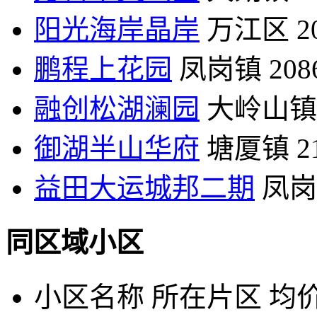
阳光海岸晶岸
万江区
2
鹏程上花园
凤岗镇
20
融创松湖澜园
大岭山镇
御湖半山华府
塘厦镇
2
益田大运城邦二期
凤岗
同区域小区
小区名称
所在片区
均价