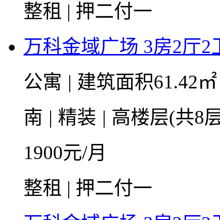
整租 | 押二付一
万科金域广场 3房2厅2卫 
公寓
|
建筑面积61.42
南
|
精装
|
高楼层(共8层
1900
元/月
整租 | 押二付一