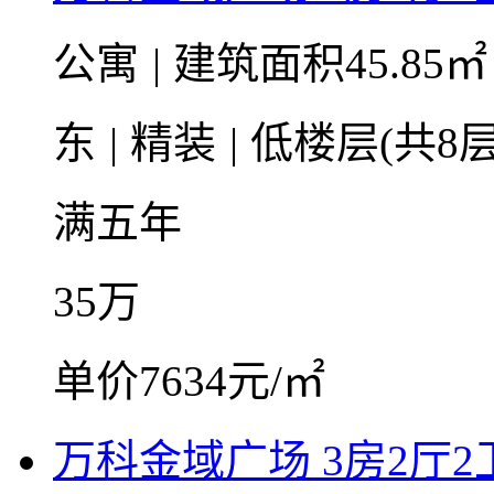
公寓
|
建筑面积45.85
东
|
精装
|
低楼层(共8层
满五年
35
万
单价7634元/㎡
万科金域广场 3房2厅2卫 