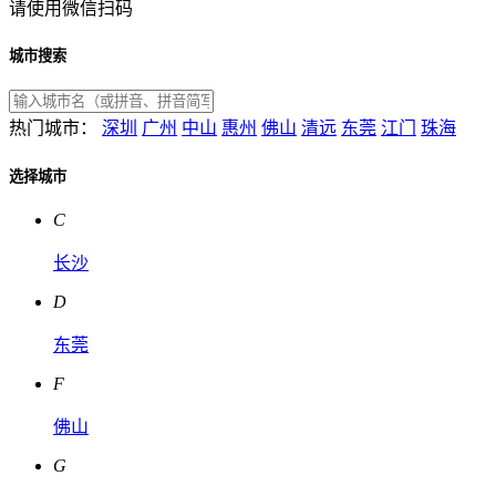
请使用微信扫码
城市搜索
热门城市：
深圳
广州
中山
惠州
佛山
清远
东莞
江门
珠海
选择城市
C
长沙
D
东莞
F
佛山
G