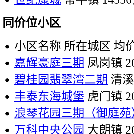
同价位小区
小区名称
所在城区
均价
嘉辉豪庭三期
凤岗镇
2
碧桂园翡翠湾二期
清溪
丰泰东海城堡
虎门镇
2
浪琴花园三期（御庭苑
万科中央公园
大朗镇
2