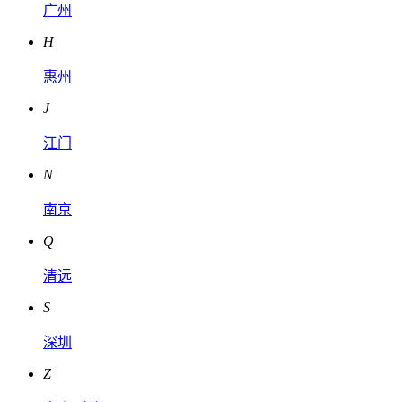
广州
H
惠州
J
江门
N
南京
Q
清远
S
深圳
Z