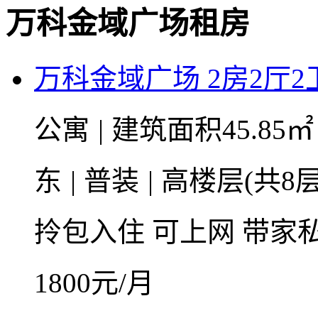
万科金域广场租房
万科金域广场 2房2厅2卫 
公寓
|
建筑面积45.85
东
|
普装
|
高楼层(共8层
拎包入住
可上网
带家
1800
元/月