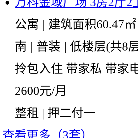
万科金域广场 3房2厅2卫 
公寓
|
建筑面积60.47
南
|
普装
|
低楼层(共8层
拎包入住
带家私
带家
2600
元/月
整租 | 押二付一
查看更多（3套）