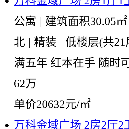
万科金域广场 2房1厅1卫 
公寓
|
建筑面积30.05
北
|
精装
|
低楼层(共21
满五年
红本在手
随时
62
万
单价20632元/㎡
万科金域广场 2房2厅2卫 