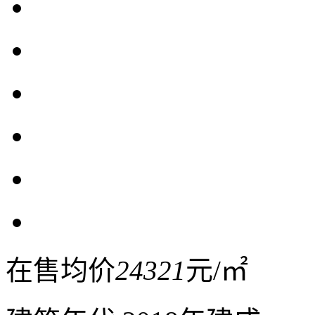
在售均价
24321
元/㎡