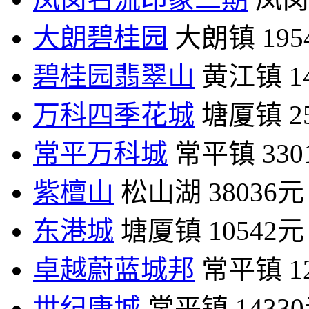
大朗碧桂园
大朗镇
19
碧桂园翡翠山
黄江镇
1
万科四季花城
塘厦镇
2
常平万科城
常平镇
33
紫檀山
松山湖
38036元
东港城
塘厦镇
10542元
卓越蔚蓝城邦
常平镇
1
世纪康城
常平镇
1433