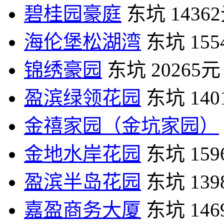
碧桂园豪庭
东坑
1436
海伦堡松湖湾
东坑
15
锦绣豪园
东坑
20265元
盈滨绿领花园
东坑
14
金禧家园（金坑家园）
金地水岸花园
东坑
15
盈滨半岛花园
东坑
13
嘉盈商务大厦
东坑
14