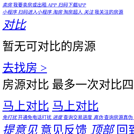
卖房
我要卖房或出租
APP
扫码下载APP
小程序
扫码进入小程序
淘房
淘房超人
关注
我关注的房源
对比
暂无可对比的房源
去找房 >
房源对比
最多一次对比四
马上对比
马上对比
免打扰
开通免电话打扰
进度
查询交易进度
真伪
查询房源真伪
提意见
意见反馈
顶部
回