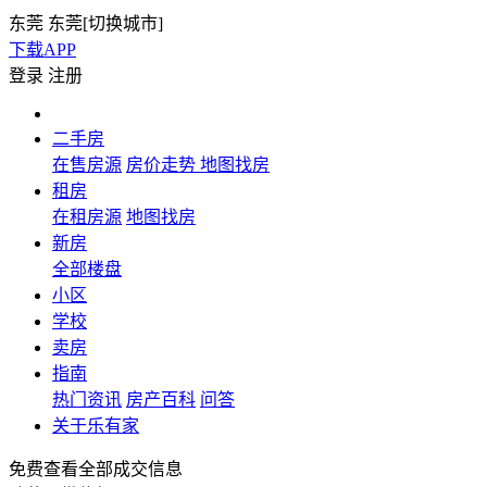
东莞
东莞[
切换城市
]
下载APP
登录
注册
二手房
在售房源
房价走势
地图找房
租房
在租房源
地图找房
新房
全部楼盘
小区
学校
卖房
指南
热门资讯
房产百科
问答
关于乐有家
免费查看全部成交信息