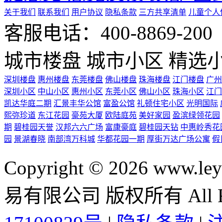
关于我们
联系我们
用户协议
隐私条款
三方共享清单
儿童个人
客服电话：400-8869-200 0
城市楼盘
城市小区
精选
深圳楼盘
惠州楼盘
东莞楼盘
佛山楼盘
珠海楼盘
江门楼盘
广州
深圳小区
中山小区
惠州小区
东莞小区
佛山小区
珠海小区
江门
凯达华庭二期
汇景丰华公馆
富盈公馆
礼顿住宅小区
光明国际
熙弥珍道
东江花园
豪苑大厦
欧陆庭苑
美好家园
盈滨绿领花园
期
碧桂园天誉
汉邦六六广场
富康豪庭
碧桂园天钻
中惠岭秀花
园
景湖春晓
南部湾万科城
华都花园一期
厚街万达广场公寓
假
Copyright © 2026 ww
易有限公司 版权所有 All Rig