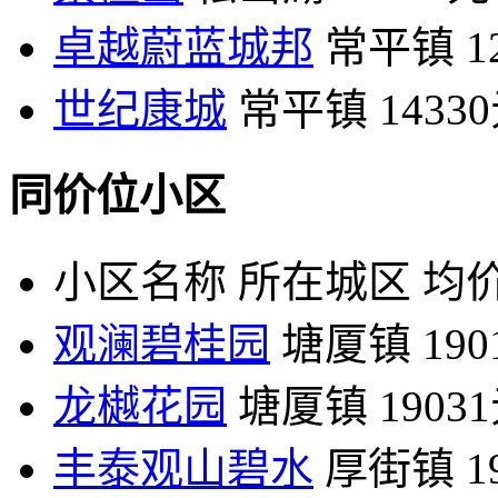
卓越蔚蓝城邦
常平镇
1
世纪康城
常平镇
1433
同价位小区
小区名称
所在城区
均价
观澜碧桂园
塘厦镇
19
龙樾花园
塘厦镇
1903
丰泰观山碧水
厚街镇
1