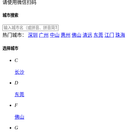
请使用微信扫码
城市搜索
热门城市：
深圳
广州
中山
惠州
佛山
清远
东莞
江门
珠海
选择城市
C
长沙
D
东莞
F
佛山
G