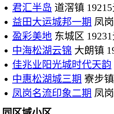
君汇半岛
道滘镇
1921
益田大运城邦一期
凤岗
盈彩美地
东城区
1923
中海松湖云锦
大朗镇
1
佳兆业阳光城时代天韵
中惠松湖城三期
寮步镇
凤岗名流印象二期
凤岗
同区域小区