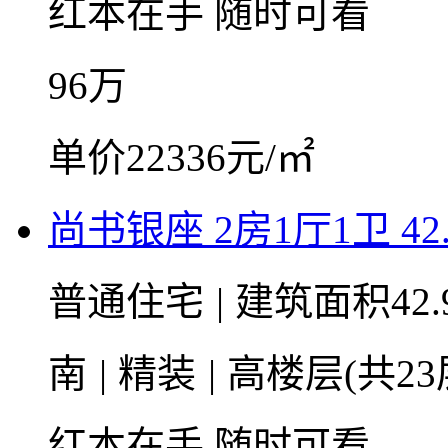
红本在手
随时可看
96
万
单价22336元/㎡
尚书银座 2房1厅1卫 42
普通住宅
|
建筑面积42.
南
|
精装
|
高楼层(共23
红本在手
随时可看