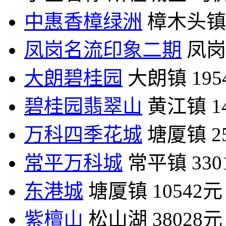
中惠香樟绿洲
樟木头镇
凤岗名流印象二期
凤岗
大朗碧桂园
大朗镇
19
碧桂园翡翠山
黄江镇
1
万科四季花城
塘厦镇
2
常平万科城
常平镇
33
东港城
塘厦镇
10542元
紫檀山
松山湖
38028元