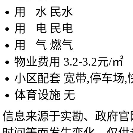
用
水
民水
用
电
民电
用
气
燃气
物业费用
3.2-3.2元/㎡
小区配套
宽带,停车场,
体育设施
无
信息来源于实勘、政府官
时间等而发生变化，仅供