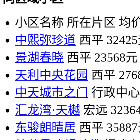
小区名称
所在片区
均价
中熙弥珍道
西平
3242
景湖春晓
西平
23568元
天利中央花园
西平
27
中天城市之门
行政中心
汇龙湾·天樾
宏远
3236
东骏朗晴居
西平
3588