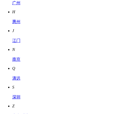
广州
H
惠州
J
江门
N
南京
Q
清远
S
深圳
Z