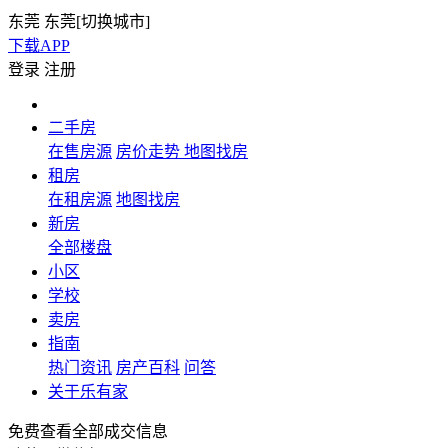
东莞
东莞[
切换城市
]
下载APP
登录
注册
二手房
在售房源
房价走势
地图找房
租房
在租房源
地图找房
新房
全部楼盘
小区
学校
卖房
指南
热门资讯
房产百科
问答
关于乐有家
免费查看全部成交信息