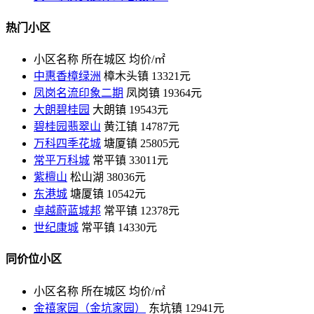
热门小区
小区名称
所在城区
均价/㎡
中惠香樟绿洲
樟木头镇
13321元
凤岗名流印象二期
凤岗镇
19364元
大朗碧桂园
大朗镇
19543元
碧桂园翡翠山
黄江镇
14787元
万科四季花城
塘厦镇
25805元
常平万科城
常平镇
33011元
紫檀山
松山湖
38036元
东港城
塘厦镇
10542元
卓越蔚蓝城邦
常平镇
12378元
世纪康城
常平镇
14330元
同价位小区
小区名称
所在城区
均价/㎡
金禧家园（金坑家园）
东坑镇
12941元