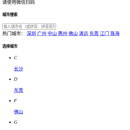
请使用微信扫码
城市搜索
热门城市：
深圳
广州
中山
惠州
佛山
清远
东莞
江门
珠海
选择城市
C
长沙
D
东莞
F
佛山
G