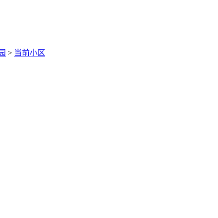
园
>
当前小区