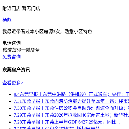
附近门店
暂无门店
杨彪
我最近带看过本小区房源3次，熟悉小区特色
电话咨询
微信扫码一键拨号
免费咨询
东莞房产资讯
查看更多>
8.4东莞早报丨东莞中洪路（洪梅段）正式通车；央行：下半
7.31东莞早报丨东莞内涝防治能力提升至20年一遇；楼市淡季
7.30东莞早报丨东莞住房公积金自助办理渠道全面升级；第
7.29东莞早报丨东莞2026年拟收回46宗闲置土地；新华社..
7.28东莞早报丨东莞上半年GDP 6427.29亿元，同比...
7.25东莞早报丨公积金"首付提"托起安居梦