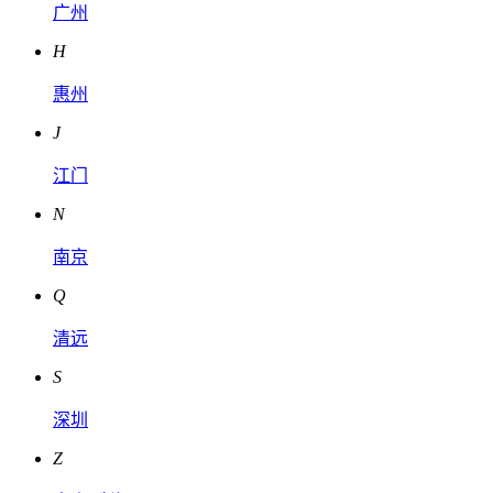
广州
H
惠州
J
江门
N
南京
Q
清远
S
深圳
Z