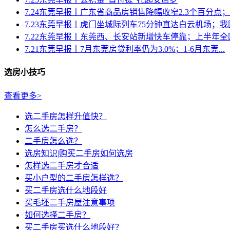
7.24东莞早报丨广东省商品房销售降幅收窄2.3个百分点；《
7.23东莞早报丨虎门坐城际列车75分钟直达白云机场；我国房
7.22东莞早报丨东莞西、长安站新增快车停靠；上半年全国
7.21东莞早报丨7月东莞房贷利率仍为3.0%；1-6月东莞...
选房小技巧
查看更多>
选二手房怎样升值快？
怎么选二手房？
二手房怎么选？
选房知识|购买二手房如何选房
怎样选二手房才合适
买小户型的二手房怎样选？
买二手房选什么地段好
买毛坯二手房屋注意事项
如何选择二手房？
买二手房买选什么地段好？