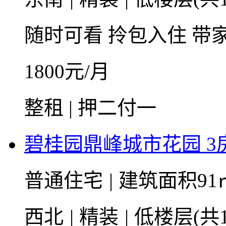
随时可看
拎包入住
带
1800
元/月
整租 | 押二付一
碧桂园鼎峰城市花园 3房
普通住宅
|
建筑面积91
西北
|
精装
|
低楼层(共1