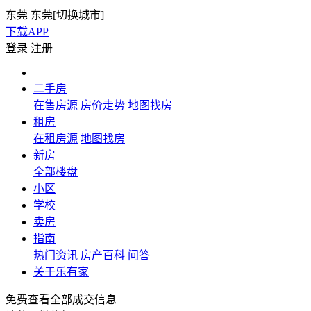
东莞
东莞[
切换城市
]
下载APP
登录
注册
二手房
在售房源
房价走势
地图找房
租房
在租房源
地图找房
新房
全部楼盘
小区
学校
卖房
指南
热门资讯
房产百科
问答
关于乐有家
免费查看全部成交信息