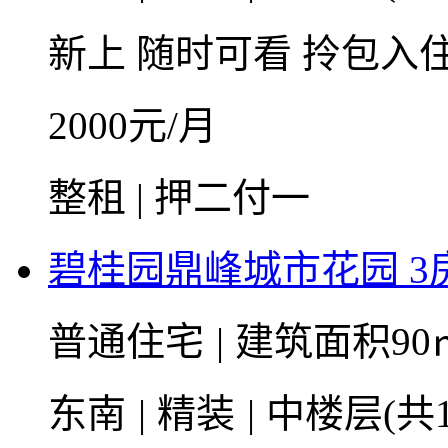
新上
随时可看
拎包入
2000
元/月
整租 | 押二付一
碧桂园鼎峰城市花园 3房
普通住宅
|
建筑面积90
东南
|
精装
|
中楼层(共1