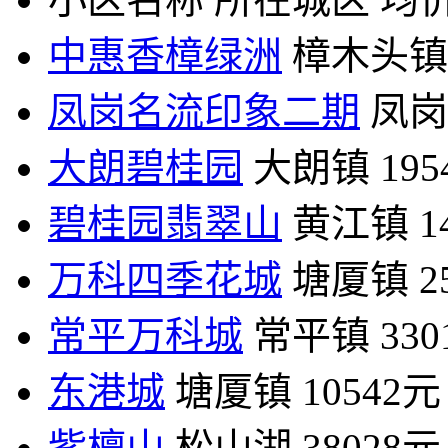
中惠香樟绿洲
樟木头镇
凤岗名流印象二期
凤岗
大朗碧桂园
大朗镇
19
碧桂园翡翠山
黄江镇
1
万科四季花城
塘厦镇
2
常平万科城
常平镇
33
东港城
塘厦镇
10542元
紫檀山
松山湖
38028元