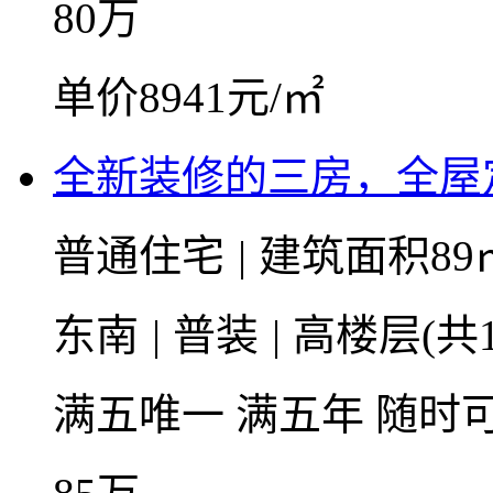
80
万
单价8941元/㎡
全新装修的三房，全屋
普通住宅
|
建筑面积89
东南
|
普装
|
高楼层(共1
满五唯一
满五年
随时