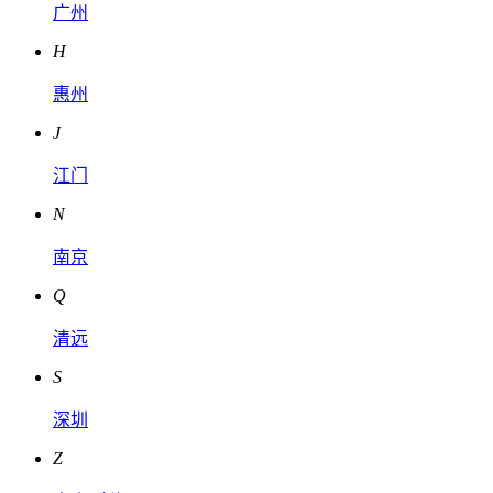
广州
H
惠州
J
江门
N
南京
Q
清远
S
深圳
Z