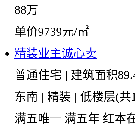
88
万
单价9739元/㎡
精装业主诚心卖
普通住宅
|
建筑面积89.
东南
|
精装
|
低楼层(共1
满五唯一
满五年
红本