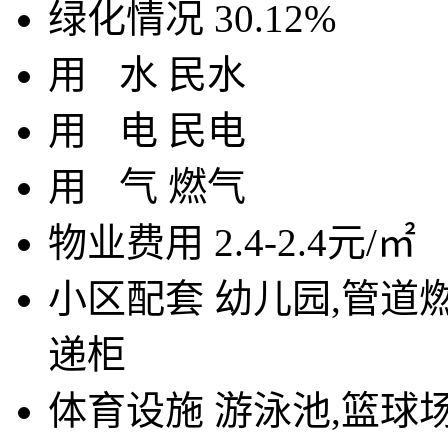
绿化情况
30.12%
用
水
民水
用
电
民电
用
气
燃气
物业费用
2.4-2.4元/㎡
小区配套
幼儿园,管道燃
递柜
体育设施
游泳池,篮球