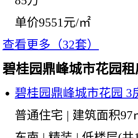
85
万
单价9551元/㎡
查看更多（32套）
碧桂园鼎峰城市花园租
碧桂园鼎峰城市花园 3房
普通住宅
|
建筑面积97
东南
|
精装
|
低楼层(共1