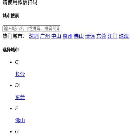
请使用微信扫码
城市搜索
热门城市：
深圳
广州
中山
惠州
佛山
清远
东莞
江门
珠海
选择城市
C
长沙
D
东莞
F
佛山
G