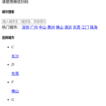
请使用微信扫码
城市搜索
热门城市：
深圳
广州
中山
惠州
佛山
清远
东莞
江门
珠海
选择城市
C
长沙
D
东莞
F
佛山
G