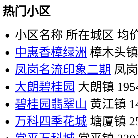
热门小区
小区名称
所在城区
均价
中惠香樟绿洲
樟木头镇
凤岗名流印象二期
凤岗
大朗碧桂园
大朗镇
19
碧桂园翡翠山
黄江镇
1
万科四季花城
塘厦镇
2