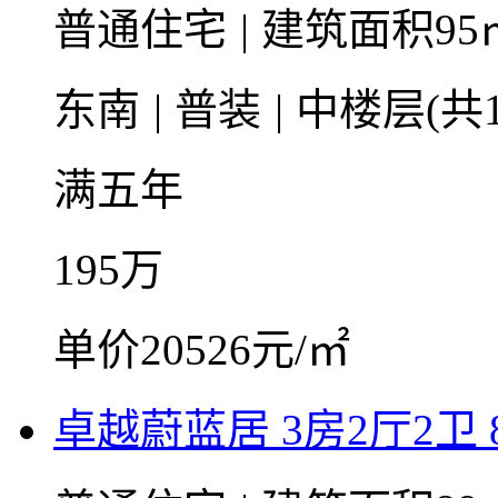
普通住宅
|
建筑面积95
东南
|
普装
|
中楼层(共1
满五年
195
万
单价20526元/㎡
卓越蔚蓝居 3房2厅2卫 8