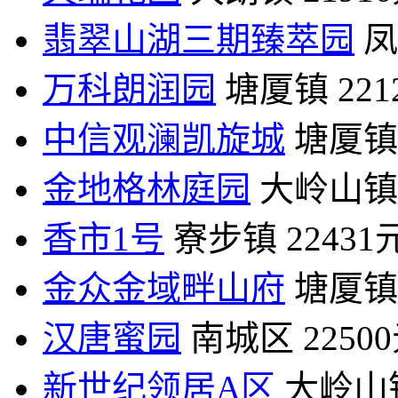
翡翠山湖三期臻萃园
凤
万科朗润园
塘厦镇
22
中信观澜凯旋城
塘厦镇
金地格林庭园
大岭山镇
香市1号
寮步镇
22431
金众金域畔山府
塘厦镇
汉唐蜜园
南城区
2250
新世纪领居A区
大岭山