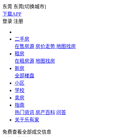
东莞
东莞[
切换城市
]
下载APP
登录
注册
二手房
在售房源
房价走势
地图找房
租房
在租房源
地图找房
新房
全部楼盘
小区
学校
卖房
指南
热门资讯
房产百科
问答
关于乐有家
免费查看全部成交信息