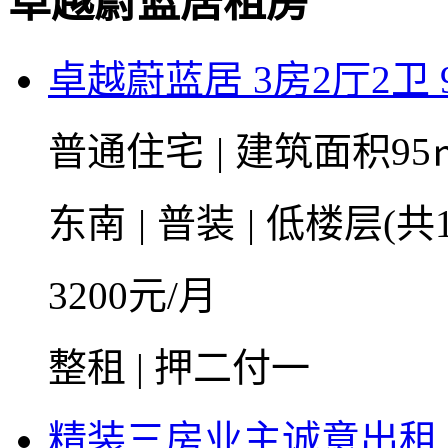
卓越蔚蓝居租房
卓越蔚蓝居 3房2厅2卫 
普通住宅
|
建筑面积95
东南
|
普装
|
低楼层(共1
3200
元/月
整租 | 押二付一
精装三房业主诚意出租