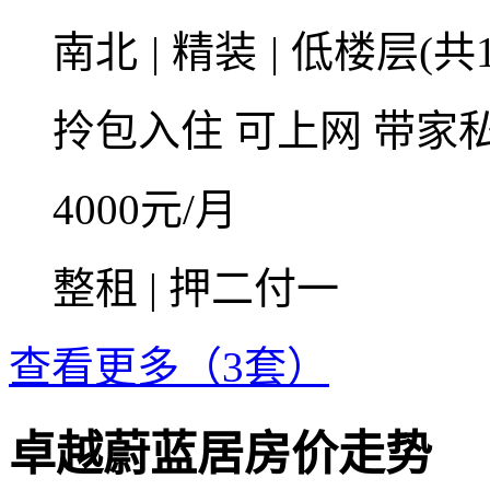
南北
|
精装
|
低楼层(共1
拎包入住
可上网
带家
4000
元/月
整租 | 押二付一
查看更多（3套）
卓越蔚蓝居房价走势