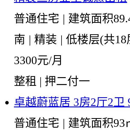
普通住宅
|
建筑面积89.
南
|
精装
|
低楼层(共18
3300
元/月
整租 | 押二付一
卓越蔚蓝居 3房2厅2卫 
普通住宅
|
建筑面积93