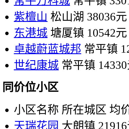
常平万科城
常平镇
33
紫檀山
松山湖
38036元
东港城
塘厦镇
10542元
卓越蔚蓝城邦
常平镇
1
世纪康城
常平镇
1433
同价位小区
小区名称
所在城区
均价
天瑞花园
大朗镇
2191