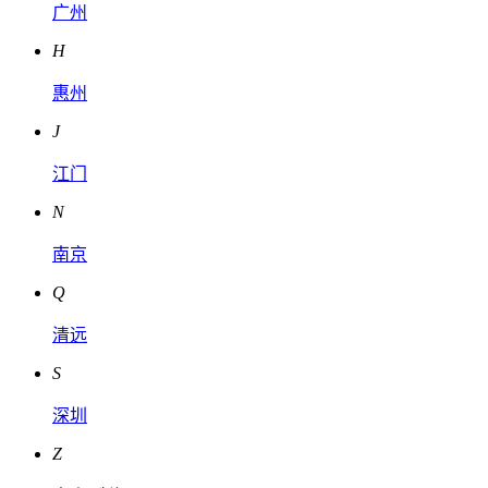
广州
H
惠州
J
江门
N
南京
Q
清远
S
深圳
Z