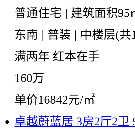
普通住宅
|
建筑面积95
东南
|
普装
|
中楼层(共1
满两年
红本在手
160
万
单价16842元/㎡
卓越蔚蓝居 3房2厅2卫 