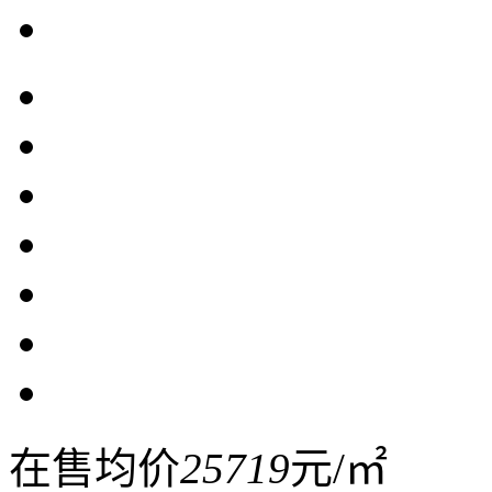
在售均价
25719
元/㎡