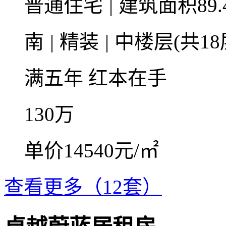
普通住宅
|
建筑面积89.
南
|
精装
|
中楼层(共18
满五年
红本在手
130
万
单价14540元/㎡
查看更多（12套）