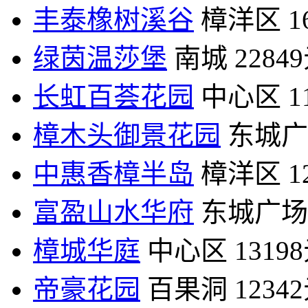
丰泰橡树溪谷
樟洋区
1
绿茵温莎堡
南城
2284
长虹百荟花园
中心区
1
樟木头御景花园
东城广
中惠香樟半岛
樟洋区
1
富盈山水华府
东城广场
樟城华庭
中心区
1319
帝豪花园
百果洞
1234