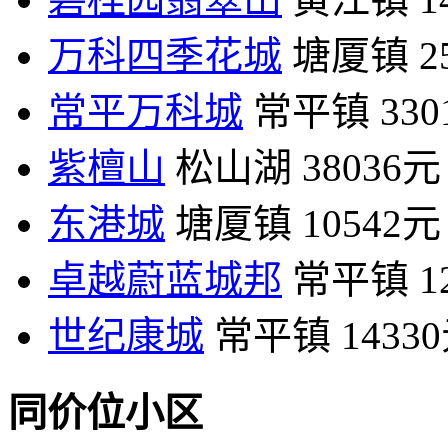
万科四季花城
塘厦镇
2
常平万科城
常平镇
33
紫檀山
松山湖
38036元
东港城
塘厦镇
10542元
卓越蔚蓝城邦
常平镇
1
世纪康城
常平镇
1433
同价位小区