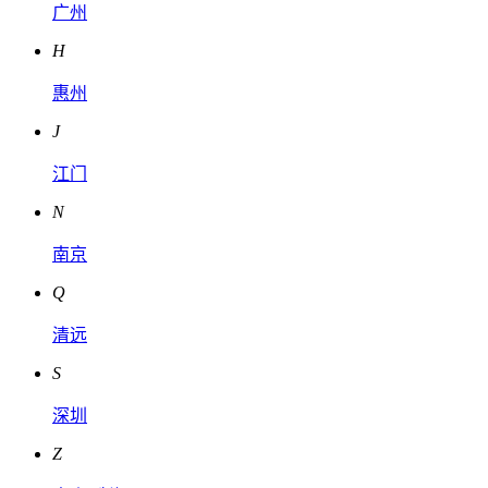
广州
H
惠州
J
江门
N
南京
Q
清远
S
深圳
Z