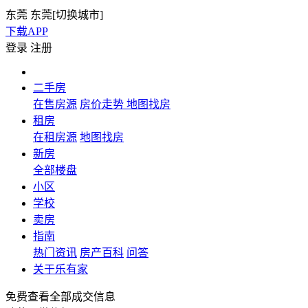
东莞
东莞[
切换城市
]
下载APP
登录
注册
二手房
在售房源
房价走势
地图找房
租房
在租房源
地图找房
新房
全部楼盘
小区
学校
卖房
指南
热门资讯
房产百科
问答
关于乐有家
免费查看全部成交信息