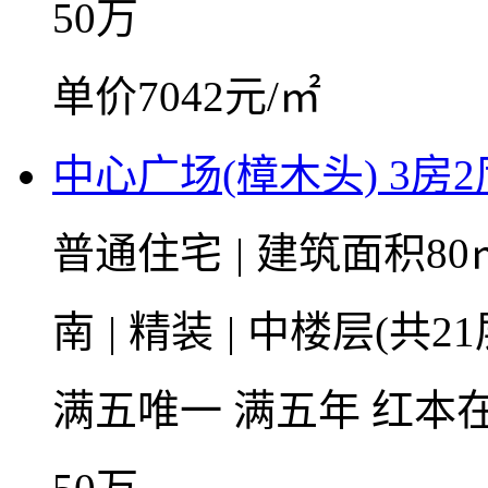
50
万
单价7042元/㎡
中心广场(樟木头) 3房2
普通住宅
|
建筑面积80
南
|
精装
|
中楼层(共21
满五唯一
满五年
红本