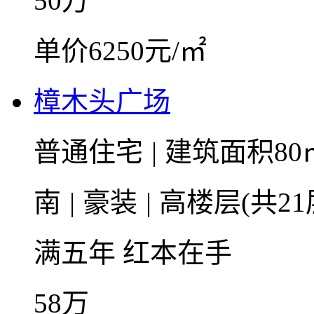
50
万
单价6250元/㎡
樟木头广场
普通住宅
|
建筑面积80
南
|
豪装
|
高楼层(共21
满五年
红本在手
58
万