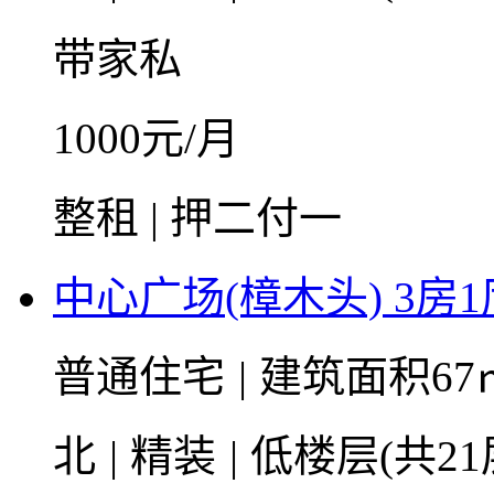
带家私
1000
元/月
整租 | 押二付一
中心广场(樟木头) 3房1
普通住宅
|
建筑面积67
北
|
精装
|
低楼层(共21